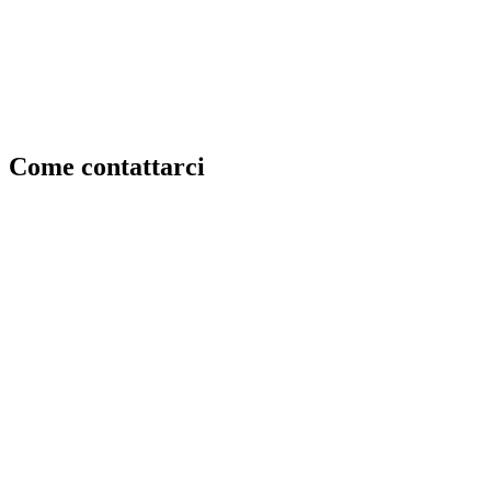
Come
contattarci
Sede
La Dolce Vita Ristorante
Via Romani, 80
80048
Sant'Anastasia
(
NA
)
Telefono
081 530 34 18
Email