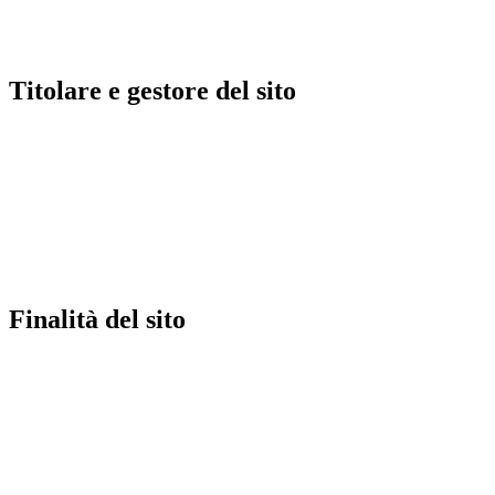
06
Privacy e cookie
07
Legge applicabile e foro competente
08
Modifiche alle presenti note
Titolare
e
gestore
del
sito
Finalità
del
sito