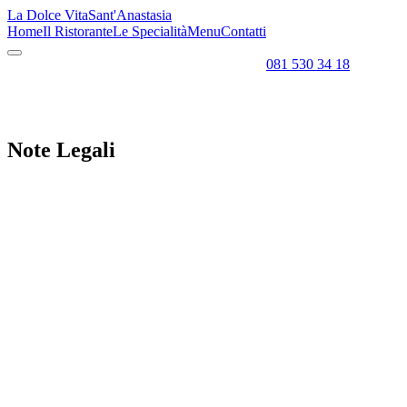
La Dolce Vita
Sant'Anastasia
Home
Il Ristorante
Le Specialità
Menu
Contatti
081 530 34 18
Note
Legali
01
Titolare e gestore del sito
02
Finalità del sito
03
Proprietà intellettuale
04
Link esterni e servizi di terze parti
05
Limitazione di responsabilità